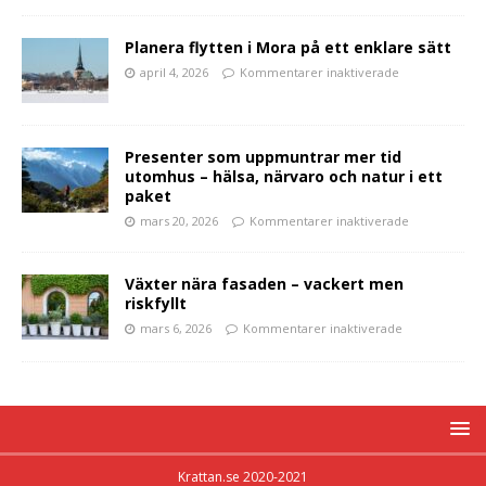
Planera flytten i Mora på ett enklare sätt
april 4, 2026
Kommentarer inaktiverade
Presenter som uppmuntrar mer tid
utomhus – hälsa, närvaro och natur i ett
paket
mars 20, 2026
Kommentarer inaktiverade
Växter nära fasaden – vackert men
riskfyllt
mars 6, 2026
Kommentarer inaktiverade
Krattan.se 2020-2021