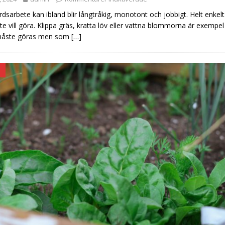
rdsarbete kan ibland blir långtråkig, monotont och jobbigt. Helt enkelt
e vill göra. Klippa gräs, kratta löv eller vattna blommorna är exempel
 måste göras men som
[…]
D