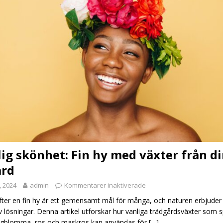
ig skönhet: Fin hy med växter från d
ård
, 2024
admin
Kommentarer inaktiverade
efter en fin hy är ett gemensamt mål för många, och naturen erbjuder
av lösningar. Denna artikel utforskar hur vanliga trädgårdsväxter som 
ingblomma, ros och maskros kan användas för
[…]