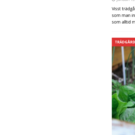
Visst trädgå
som man int
som alltid
TRÄDGÅR