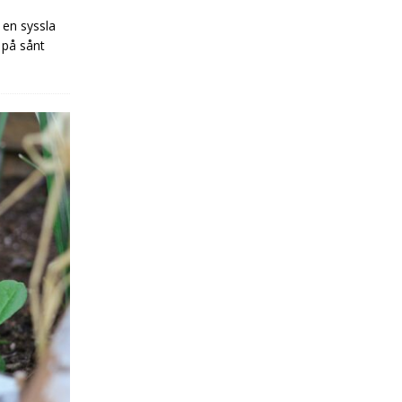
 en syssla
 på sånt