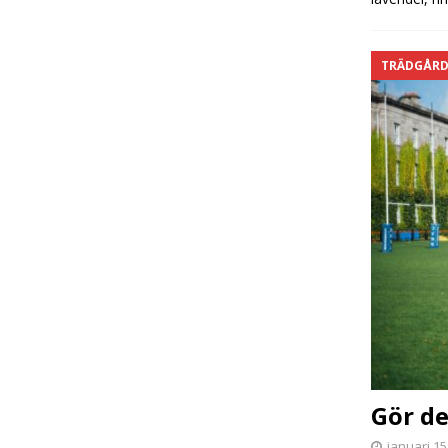
TRÄDGÅR
Gör de
januari 15