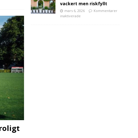
vackert men riskfyllt
mars 6, 2026
Kommentarer
inaktiverade
roligt