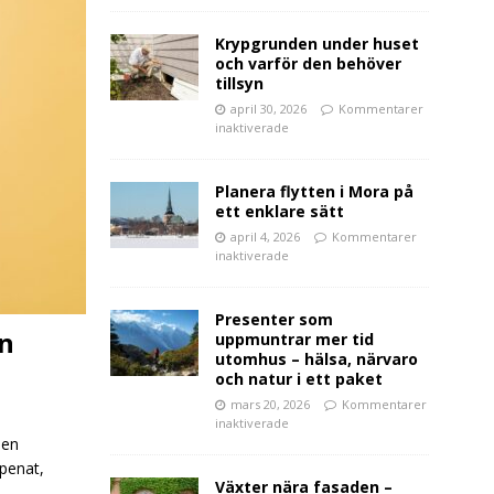
Krypgrunden under huset
och varför den behöver
tillsyn
april 30, 2026
Kommentarer
inaktiverade
Planera flytten i Mora på
ett enklare sätt
april 4, 2026
Kommentarer
inaktiverade
Presenter som
in
uppmuntrar mer tid
utomhus – hälsa, närvaro
och natur i ett paket
mars 20, 2026
Kommentarer
inaktiverade
 en
spenat,
Växter nära fasaden –