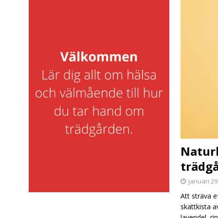
Naturl
trädg
januari 29
Att sträva 
skattkista 
lavendel, r