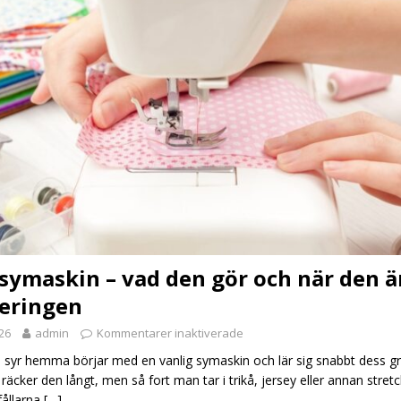
symaskin – vad den gör och när den ä
teringen
026
admin
Kommentarer inaktiverade
yr hemma börjar med en vanlig symaskin och lär sig snabbt dess gr
räcker den långt, men så fort man tar i trikå, jersey eller annan stret
fållarna
[…]