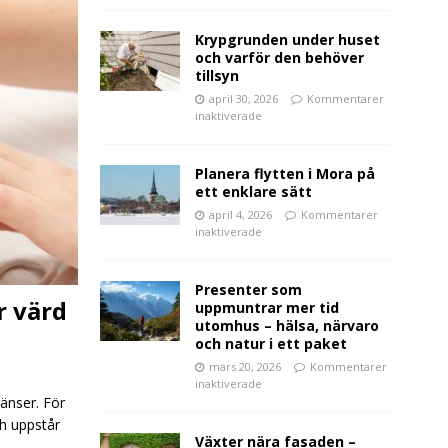
Krypgrunden under huset
och varför den behöver
tillsyn
april 30, 2026
Kommentarer
inaktiverade
Planera flytten i Mora på
ett enklare sätt
april 4, 2026
Kommentarer
inaktiverade
Presenter som
r värd
uppmuntrar mer tid
utomhus – hälsa, närvaro
och natur i ett paket
mars 20, 2026
Kommentarer
inaktiverade
änser. För
ch uppstår
Växter nära fasaden –