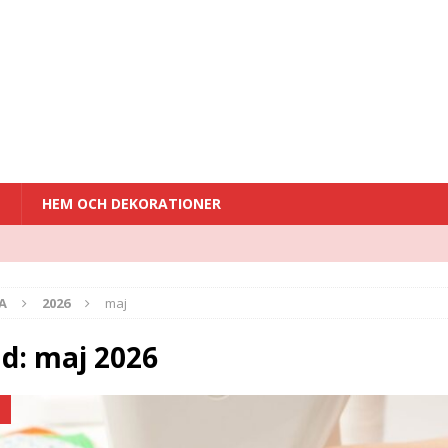
T
HEM OCH DEKORATIONER
A
2026
maj
d:
maj 2026
D