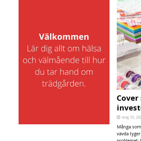
Cover 
inves
maj 15, 2
Många som s
vävda tyger 
problemet: 