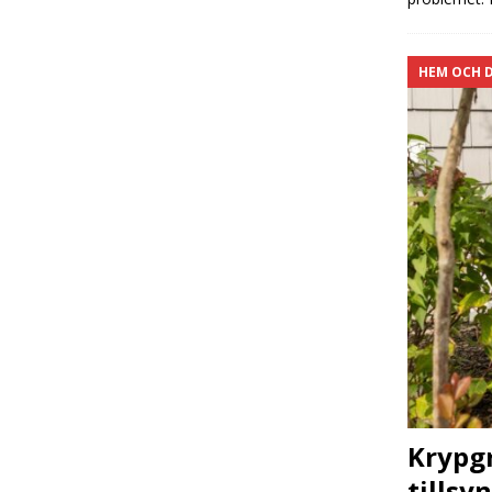
HEM OCH 
Krypg
tillsy