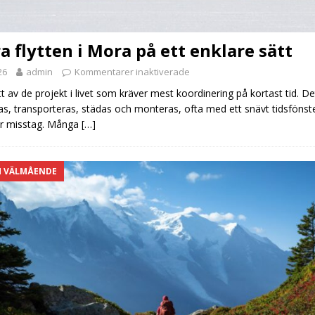
a flytten i Mora på ett enklare sätt
26
admin
Kommentarer inaktiverade
ett av de projekt i livet som kräver mest koordinering på kortast tid. D
as, transporteras, städas och monteras, ofta med ett snävt tidsfönst
r misstag. Många
[…]
H VÄLMÅENDE