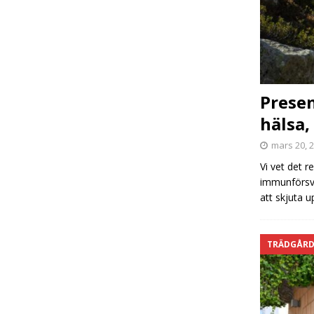
Prese
hälsa,
mars 20, 
Vi vet det r
immunförsva
att skjuta 
TRÄDGÅR