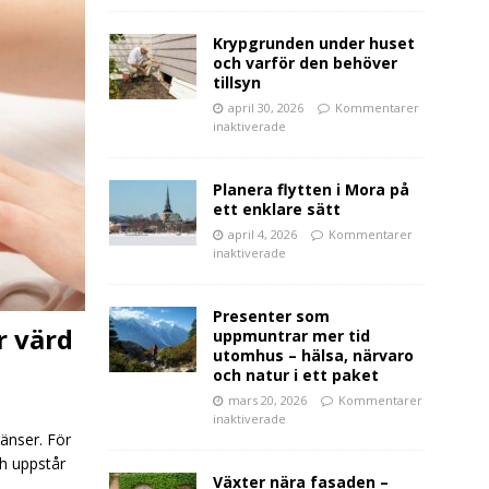
Krypgrunden under huset
och varför den behöver
tillsyn
april 30, 2026
Kommentarer
inaktiverade
Planera flytten i Mora på
ett enklare sätt
april 4, 2026
Kommentarer
inaktiverade
Presenter som
r värd
uppmuntrar mer tid
utomhus – hälsa, närvaro
och natur i ett paket
mars 20, 2026
Kommentarer
inaktiverade
änser. För
ch uppstår
Växter nära fasaden –