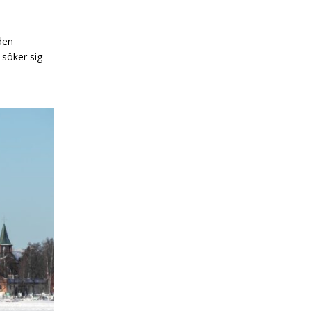
 den
 söker sig