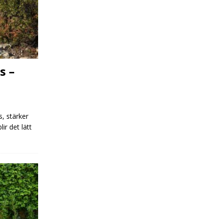
s –
s, stärker
r det lätt