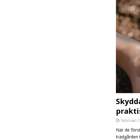
Skydda
prakt
februari 2
När de förs
trädgården t