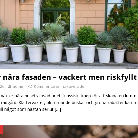
 nära fasaden – vackert men riskfyllt
026
admin
Kommentarer inaktiverade
a växter nära husets fasad är ett klassiskt knep för att skapa en lumm
trädgård. Klätterväxter, blommande buskar och gröna rabatter kan fö
till något som nästan ser ut
[…]
D