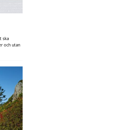
et ska
er och utan