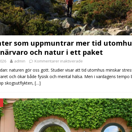
nter som uppmuntrar mer tid utomhu
 närvaro och natur i ett paket
2026
admin
Kommentarer inaktiverade
edan: naturen gör oss gott. Studier visar att tid utomhus minskar stres
ret och ökar både fysisk och mental hälsa. Men i vardagens tempo bli
upp skogsutflykten,
[…]
D