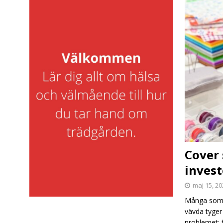
Cover 
inves
maj 15, 2
Många som s
vävda tyger 
problemet: 