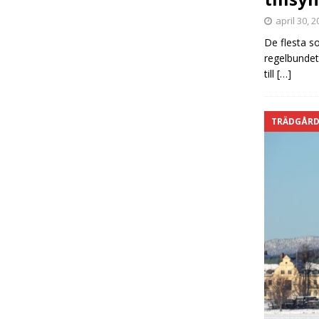
april 30, 
De flesta so
regelbundet.
till
[…]
TRÄDGÅR