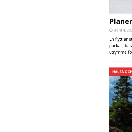
Planer
april 4, 20
En flytt är 
packas, bär
utrymme fö
HÄLSA OC