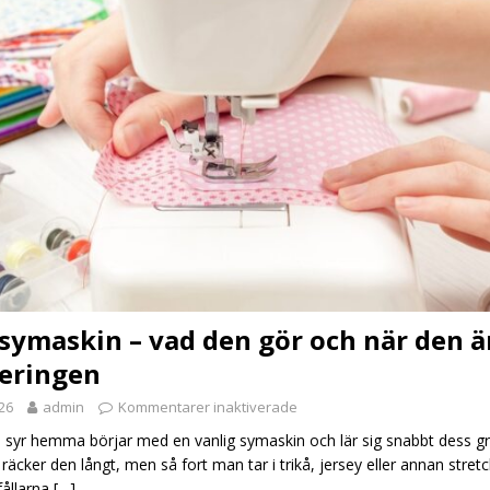
symaskin – vad den gör och när den ä
teringen
026
admin
Kommentarer inaktiverade
yr hemma börjar med en vanlig symaskin och lär sig snabbt dess gr
räcker den långt, men så fort man tar i trikå, jersey eller annan stret
fållarna
[…]