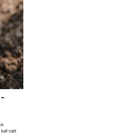
 –
ka
 kall natt