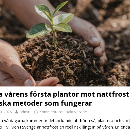
 vårens första plantor mot nattfrost
iska metoder som fungerar
0, 2026
admin
Kommentarer inaktiverade
ta vårdagarna kommer är det lockande att börja så, plantera och väc
ill liv. Men i Sverige är nattfrost en reell risk långt in på våren. En enda