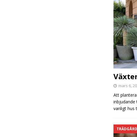
Växter
mars 6, 2
Att planter
inbjudande 
vanligt hus 
TRÄDGÅR