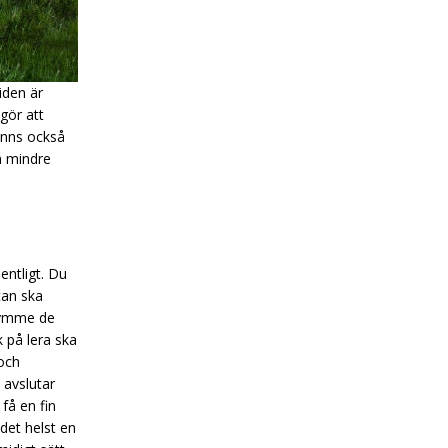
iden är
gör att
finns också
n mindre
entligt. Du
tan ska
trymme de
k på lera ska
 och
 avslutar
få en fin
det helst en