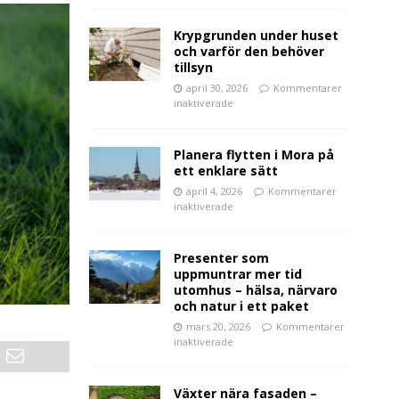
Krypgrunden under huset
och varför den behöver
tillsyn
april 30, 2026
Kommentarer
inaktiverade
Planera flytten i Mora på
ett enklare sätt
april 4, 2026
Kommentarer
inaktiverade
Presenter som
uppmuntrar mer tid
utomhus – hälsa, närvaro
och natur i ett paket
mars 20, 2026
Kommentarer
inaktiverade
Växter nära fasaden –