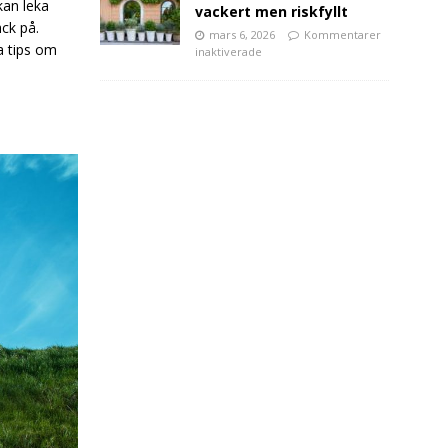
kan leka
vackert men riskfyllt
äck på.
mars 6, 2026
Kommentarer
a tips om
inaktiverade