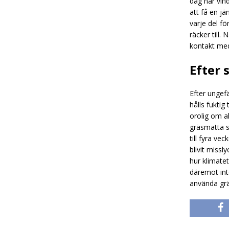
dag när vind
att få en j
varje del f
räcker till.
kontakt med
Efter 
Efter ungefä
hålls fuktig
orolig om al
gräsmatta s
till fyra v
blivit miss
hur klimatet
däremot int
använda gräs