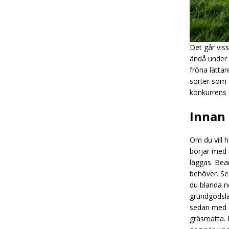
Det går viss
ändå under 
fröna lättar
sorter som 
konkurrens 
Innan 
Om du vill 
börjar med a
läggas. Bea
behöver. Se 
du blanda n
grundgödsla
sedan med at
gräsmatta. 