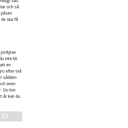
midigt sätt
elar och så
e påsen
t de ska få
t jordytan
du inte bli
 att en
ro efter två
rr sådden
 och även
r. Du bör
t år kan du