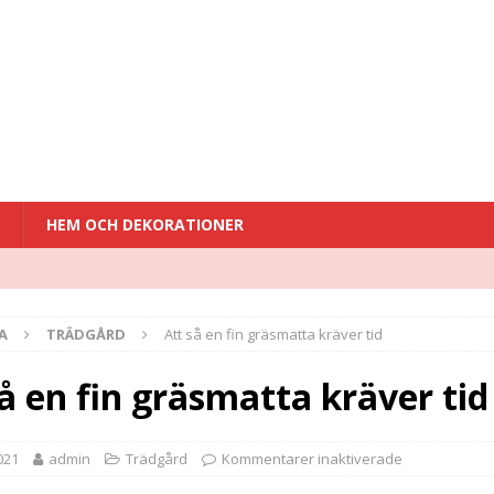
T
HEM OCH DEKORATIONER
A
TRÄDGÅRD
Att så en fin gräsmatta kräver tid
å en fin gräsmatta kräver tid
2021
admin
Trädgård
Kommentarer inaktiverade