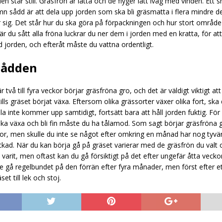
en står still. Gräsfrön är lätta och de flyger lätt iväg med vinden. Ett s
ämn sådd är att dela upp jorden som ska bli gräsmatta i flera mindre d
ör sig. Det står hur du ska göra på förpackningen och hur stort områd
 När du sått alla fröna luckrar du ner dem i jorden med en kratta, för at
 jorden, och efteråt måste du vattna ordentligt.
sådden
r två till fyra veckor börjar gräsfröna gro, och det är väldigt viktigt at
 tills gräset börjat växa. Eftersom olika grässorter växer olika fort, ska 
la inte kommer upp samtidigt, fortsätt bara att håll jorden fuktig. För
ka växa och bli fin måste du ha tålamod. Som sagt börjar gräsfröna g
eckor, men skulle du inte se något efter omkring en månad har nog tyvä
lyckad. När du kan börja gå på gräset varierar med de gräsfrön du valt
 varit, men oftast kan du gå försiktigt på det efter ungefär åtta vecko
e gå regelbundet på den förrän efter fyra månader, men först efter et
et till lek och stoj.