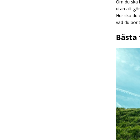
Om du ska b
utan att gör
Hur ska du 
vad du bör 
Bästa 