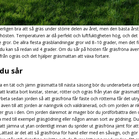
erligen bra att så gräs under större delen av året, men den bästa årst
hösten. Temperaturen är då perfekt och luftfuktigheten hög, och det 
e gror. De allra flesta gräsblandningar gror vid 8–10 grader, men det 
du kan så redan vid 4 grader. Om du sår på hösten får gräsfröna äve
från ogräs och det hjälper gräsmattan att växa fortare.
du sår
ha en tät och jämn gräsmatta till nästa säsong bör du underarbeta ord
tt kratta bort kvistar, stenar, rötter och ogräs från ytan där gräsmat
rbeta sedan jorden så att gräsfröna får fäste och rötterna får det u
även till att jorden är näringsrik och väldränerad, och om jorden är ri
er grus i den. Om jorden däremot är mager bör du jordförbättra den
 med till exempel gräsgödning eller någon annan sort av gödning. Du
t jämna ut ytan ordentligt innan du sprider ut gräsfröna jämt för att 
Lättast är det att så gräsfröna för hand eller med en såvagn, och gör 