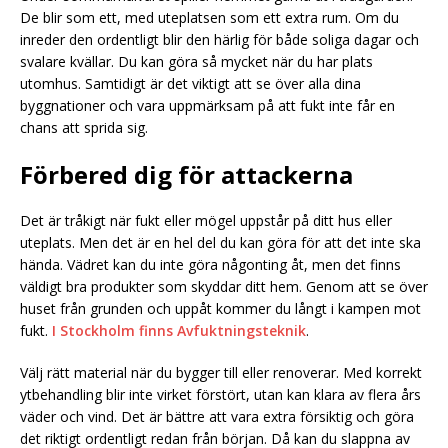
De blir som ett, med uteplatsen som ett extra rum. Om du
inreder den ordentligt blir den härlig för både soliga dagar och
svalare kvällar. Du kan göra så mycket när du har plats
utomhus. Samtidigt är det viktigt att se över alla dina
byggnationer och vara uppmärksam på att fukt inte får en
chans att sprida sig.
Förbered dig för attackerna
Det är tråkigt när fukt eller mögel uppstår på ditt hus eller
uteplats. Men det är en hel del du kan göra för att det inte ska
hända. Vädret kan du inte göra någonting åt, men det finns
väldigt bra produkter som skyddar ditt hem. Genom att se över
huset från grunden och uppåt kommer du långt i kampen mot
fukt.
I Stockholm finns Avfuktningsteknik
.
Välj rätt material när du bygger till eller renoverar. Med korrekt
ytbehandling blir inte virket förstört, utan kan klara av flera års
väder och vind. Det är bättre att vara extra försiktig och göra
det riktigt ordentligt redan från början. Då kan du slappna av