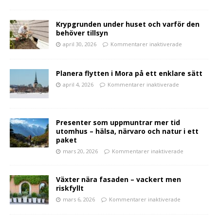
Krypgrunden under huset och varför den
behöver tillsyn
april 30, 2026
Kommentarer inaktiverade
Planera flytten i Mora på ett enklare sätt
april 4, 2026
Kommentarer inaktiverade
Presenter som uppmuntrar mer tid
utomhus – hälsa, närvaro och natur i ett
paket
mars 20, 2026
Kommentarer inaktiverade
Växter nära fasaden – vackert men
riskfyllt
mars 6, 2026
Kommentarer inaktiverade