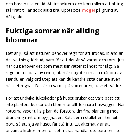
och bara njuta en tid. Att inspektera och kontrollera att allting
står rätt till är dock alltid bra. Upptäckte
mögel
på grund av
dålig lukt.
Fuktiga somrar när allting
blommar
Det är ju så att naturen behöver regn för att frodas. Ibland är
det vattningsförbud, bara för att det är så varmt och torrt. Just
när du behöver det som mest blir vattenståndet för lågt. Så
regn är inte bara av ondo, utan är något som alla mår bra av.
Har du en välgjord uteplats kan du kanske sitta där ute även
när det regnar. Det är ju varmt på sommaren, oavsett vädret.
För att undvika fuktskador på huset brukar det vara bäst att
inte plantera buskar och blommor allt för nära husväggen. När
rötterna växer till sig kan de förstöra din fina planering med
dränering runt om byggnaden. Sätt dem i stället en liten bit
bort, så att själva huset får stå fritt. Ett alternativ är att
använda krukor, men för det mesta handlar det bara om lite